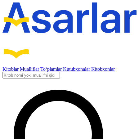
Kitoblar
Mualliflar
To‘plamlar
Kutubxonalar
Kitobxonlar