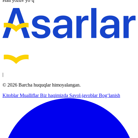
Hali yozuv yo‘q
|
© 2026 Barcha huquqlar himoyalangan.
Kitoblar
Mualliflar
Biz haqimizda
Savol-javoblar
Bog‘lanish