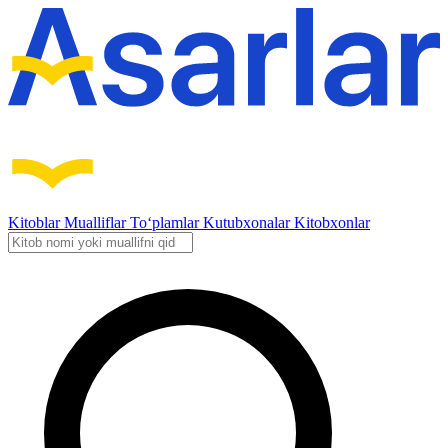
Kitoblar
Mualliflar
To‘plamlar
Kutubxonalar
Kitobxonlar