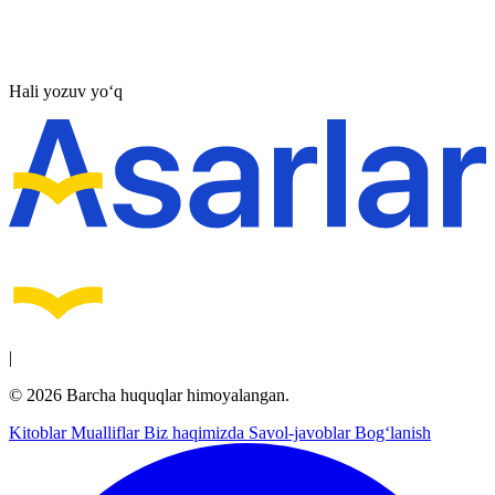
Hali yozuv yo‘q
|
© 2026 Barcha huquqlar himoyalangan.
Kitoblar
Mualliflar
Biz haqimizda
Savol-javoblar
Bog‘lanish