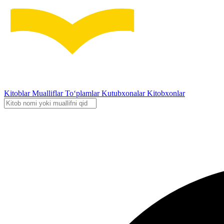
Kitoblar
Mualliflar
To‘plamlar
Kutubxonalar
Kitobxonlar