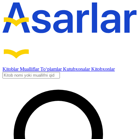
Kitoblar
Mualliflar
To‘plamlar
Kutubxonalar
Kitobxonlar