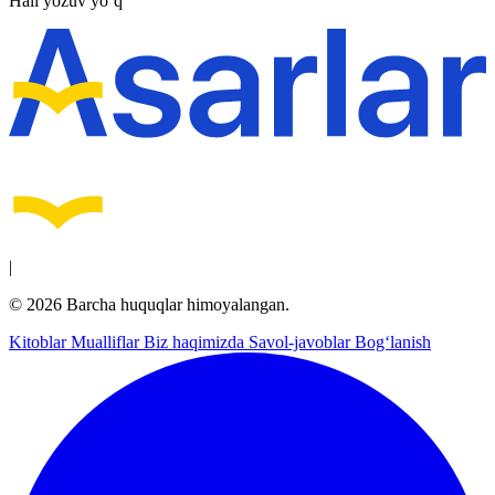
Hali yozuv yo‘q
|
© 2026 Barcha huquqlar himoyalangan.
Kitoblar
Mualliflar
Biz haqimizda
Savol-javoblar
Bog‘lanish