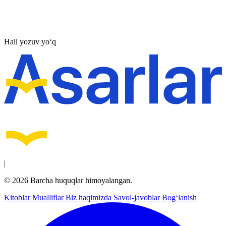
Hali yozuv yo‘q
|
© 2026 Barcha huquqlar himoyalangan.
Kitoblar
Mualliflar
Biz haqimizda
Savol-javoblar
Bog‘lanish