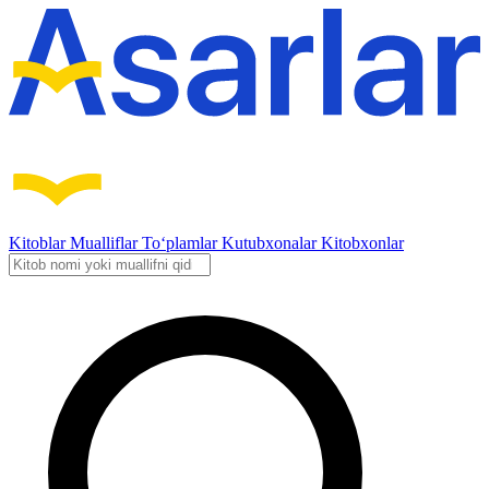
Kitoblar
Mualliflar
To‘plamlar
Kutubxonalar
Kitobxonlar