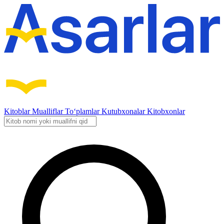
Kitoblar
Mualliflar
To‘plamlar
Kutubxonalar
Kitobxonlar