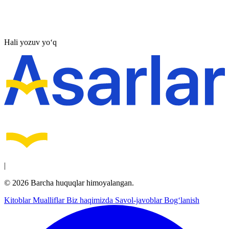
Hali yozuv yo‘q
|
© 2026 Barcha huquqlar himoyalangan.
Kitoblar
Mualliflar
Biz haqimizda
Savol-javoblar
Bog‘lanish