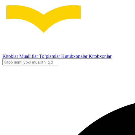
Kitoblar
Mualliflar
To‘plamlar
Kutubxonalar
Kitobxonlar