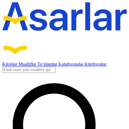
Kitoblar
Mualliflar
To‘plamlar
Kutubxonalar
Kitobxonlar