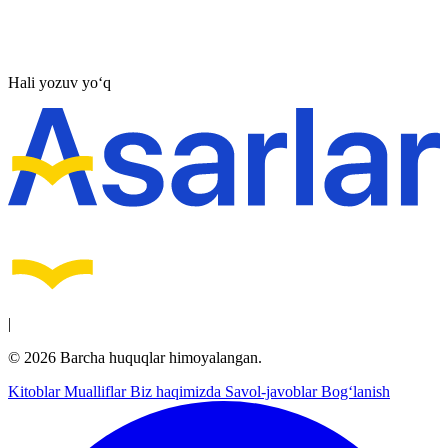
Hali yozuv yo‘q
|
© 2026 Barcha huquqlar himoyalangan.
Kitoblar
Mualliflar
Biz haqimizda
Savol-javoblar
Bog‘lanish