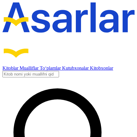
Kitoblar
Mualliflar
To‘plamlar
Kutubxonalar
Kitobxonlar