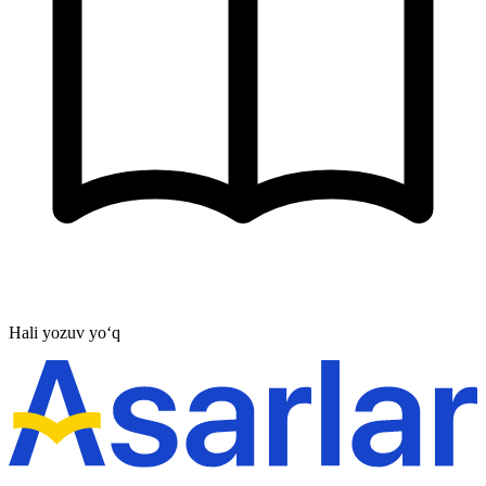
Hali yozuv yo‘q