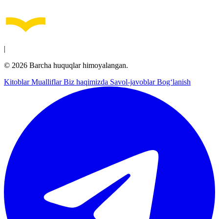
|
© 2026 Barcha huquqlar himoyalangan.
Kitoblar
Mualliflar
Biz haqimizda
Savol-javoblar
Bog‘lanish