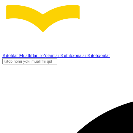
Kitoblar
Mualliflar
To‘plamlar
Kutubxonalar
Kitobxonlar