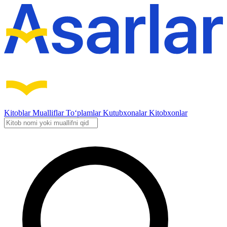
Kitoblar
Mualliflar
To‘plamlar
Kutubxonalar
Kitobxonlar