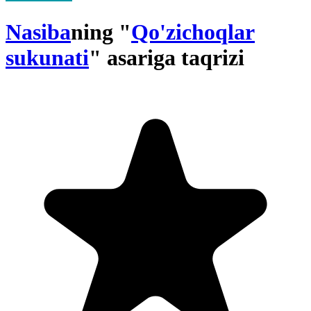
Nasiba
ning "
Qo'zichoqlar
sukunati
" asariga taqrizi