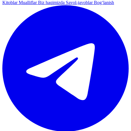
Kitoblar
Mualliflar
Biz haqimizda
Savol-javoblar
Bog‘lanish