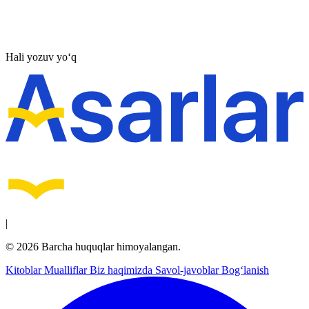
Hali yozuv yo‘q
|
© 2026 Barcha huquqlar himoyalangan.
Kitoblar
Mualliflar
Biz haqimizda
Savol-javoblar
Bog‘lanish