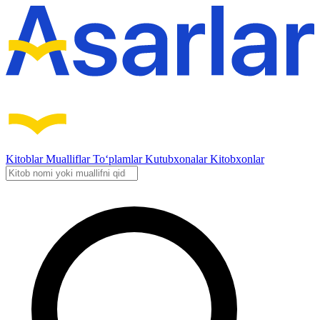
Kitoblar
Mualliflar
To‘plamlar
Kutubxonalar
Kitobxonlar