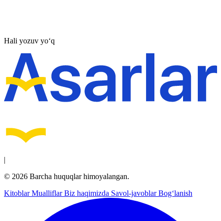
Hali yozuv yo‘q
|
© 2026 Barcha huquqlar himoyalangan.
Kitoblar
Mualliflar
Biz haqimizda
Savol-javoblar
Bog‘lanish