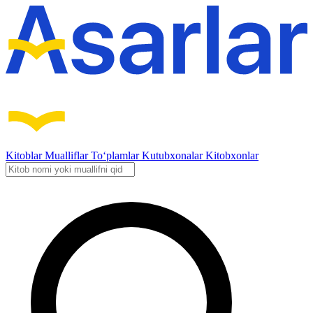
Kitoblar
Mualliflar
To‘plamlar
Kutubxonalar
Kitobxonlar