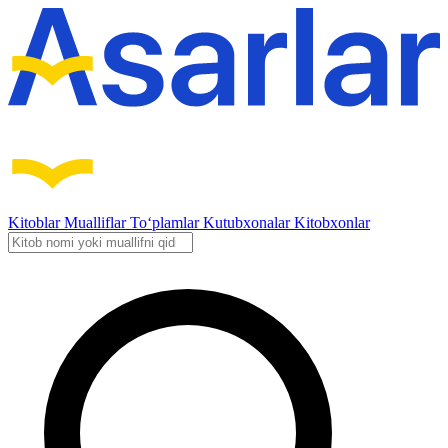
Kitoblar
Mualliflar
To‘plamlar
Kutubxonalar
Kitobxonlar