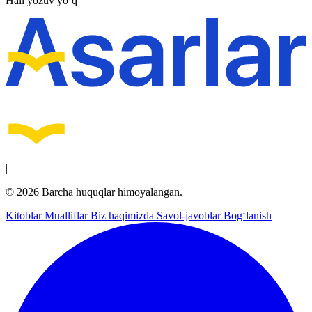
Hali yozuv yo‘q
|
© 2026 Barcha huquqlar himoyalangan.
Kitoblar
Mualliflar
Biz haqimizda
Savol-javoblar
Bog‘lanish