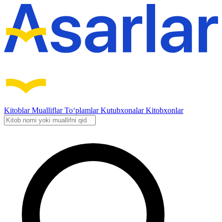
Kitoblar
Mualliflar
To‘plamlar
Kutubxonalar
Kitobxonlar