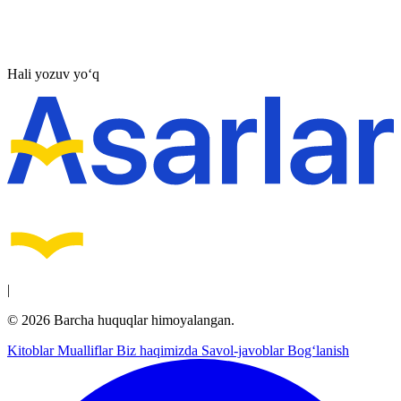
Hali yozuv yo‘q
|
© 2026 Barcha huquqlar himoyalangan.
Kitoblar
Mualliflar
Biz haqimizda
Savol-javoblar
Bog‘lanish