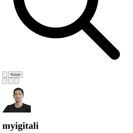
Kirish
myigitali