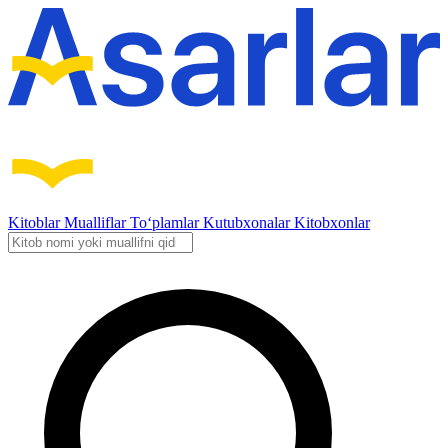
Kitoblar
Mualliflar
To‘plamlar
Kutubxonalar
Kitobxonlar