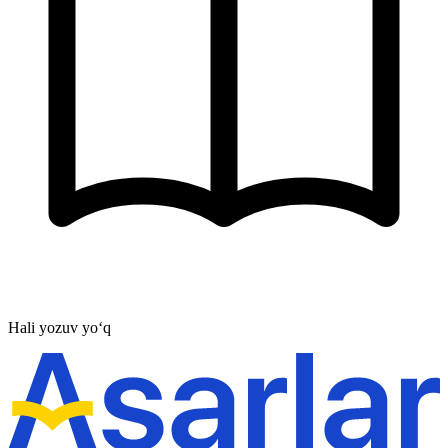
Hali yozuv yo‘q