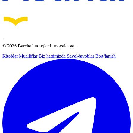
|
© 2026 Barcha huquqlar himoyalangan.
Kitoblar
Mualliflar
Biz haqimizda
Savol-javoblar
Bog‘lanish