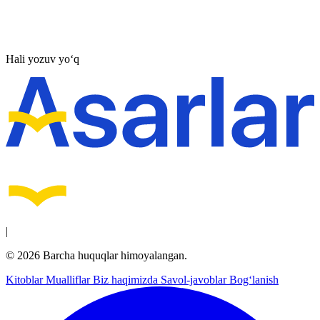
Hali yozuv yo‘q
|
© 2026 Barcha huquqlar himoyalangan.
Kitoblar
Mualliflar
Biz haqimizda
Savol-javoblar
Bog‘lanish