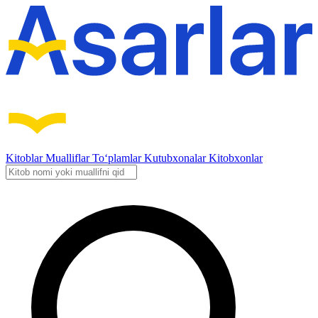
Kitoblar
Mualliflar
To‘plamlar
Kutubxonalar
Kitobxonlar