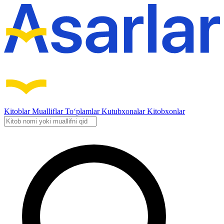
Kitoblar
Mualliflar
To‘plamlar
Kutubxonalar
Kitobxonlar