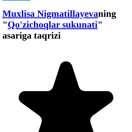
Muxlisa Nigmatillayeva
ning
"
Qo'zichoqlar sukunati
"
asariga taqrizi