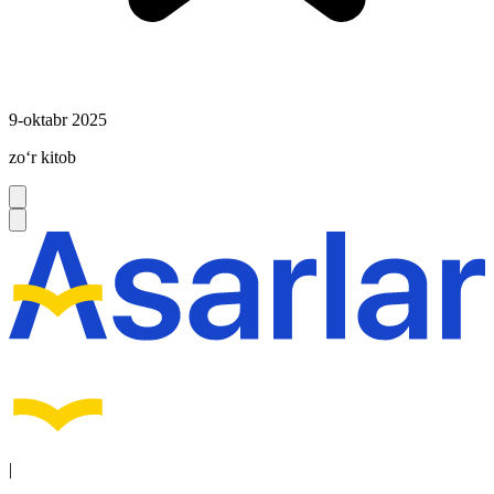
9-oktabr 2025
zoʻr kitob
|