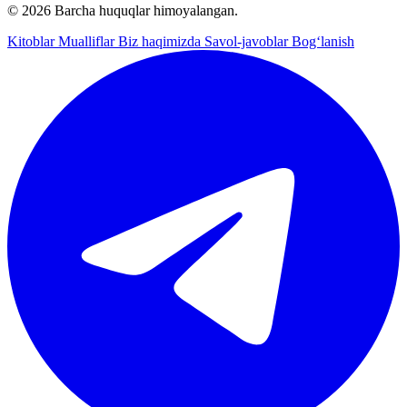
© 2026 Barcha huquqlar himoyalangan.
Kitoblar
Mualliflar
Biz haqimizda
Savol-javoblar
Bog‘lanish