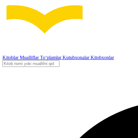
Kitoblar
Mualliflar
To‘plamlar
Kutubxonalar
Kitobxonlar