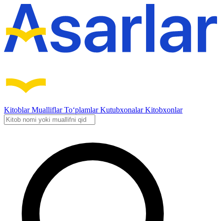
Kitoblar
Mualliflar
To‘plamlar
Kutubxonalar
Kitobxonlar