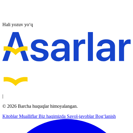
Hali yozuv yo‘q
|
© 2026 Barcha huquqlar himoyalangan.
Kitoblar
Mualliflar
Biz haqimizda
Savol-javoblar
Bog‘lanish