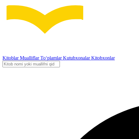
Kitoblar
Mualliflar
To‘plamlar
Kutubxonalar
Kitobxonlar