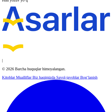
Hali yozuv yo‘q
|
© 2026 Barcha huquqlar himoyalangan.
Kitoblar
Mualliflar
Biz haqimizda
Savol-javoblar
Bog‘lanish