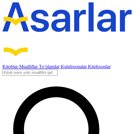
Kitoblar
Mualliflar
To‘plamlar
Kutubxonalar
Kitobxonlar