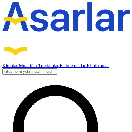
Kitoblar
Mualliflar
To‘plamlar
Kutubxonalar
Kitobxonlar