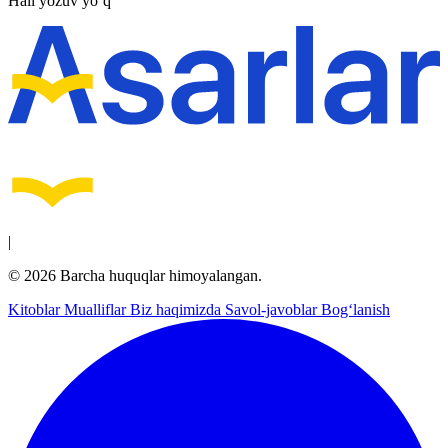
Hali yozuv yo‘q
|
© 2026 Barcha huquqlar himoyalangan.
Kitoblar
Mualliflar
Biz haqimizda
Savol-javoblar
Bog‘lanish