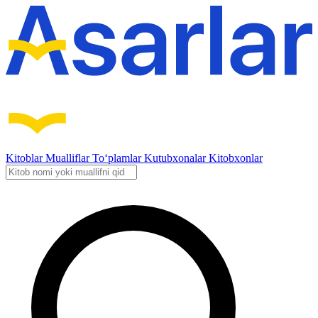
Kitoblar
Mualliflar
To‘plamlar
Kutubxonalar
Kitobxonlar