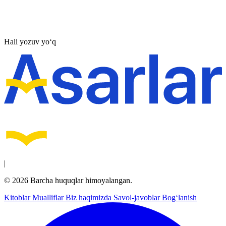
Hali yozuv yo‘q
|
© 2026 Barcha huquqlar himoyalangan.
Kitoblar
Mualliflar
Biz haqimizda
Savol-javoblar
Bog‘lanish