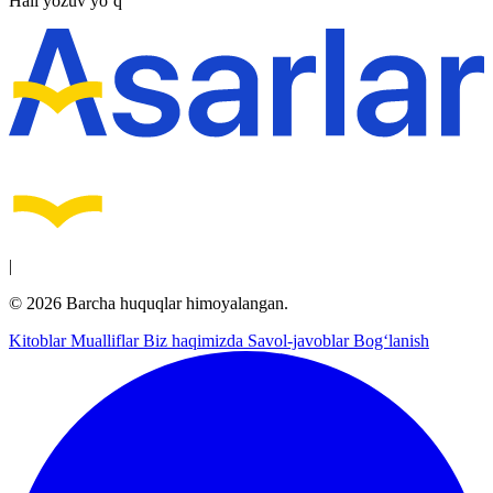
Hali yozuv yo‘q
|
© 2026 Barcha huquqlar himoyalangan.
Kitoblar
Mualliflar
Biz haqimizda
Savol-javoblar
Bog‘lanish