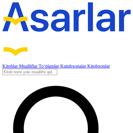
Kitoblar
Mualliflar
To‘plamlar
Kutubxonalar
Kitobxonlar