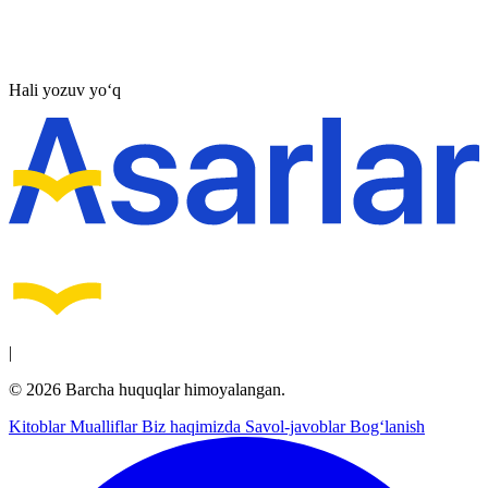
Hali yozuv yo‘q
|
© 2026 Barcha huquqlar himoyalangan.
Kitoblar
Mualliflar
Biz haqimizda
Savol-javoblar
Bog‘lanish