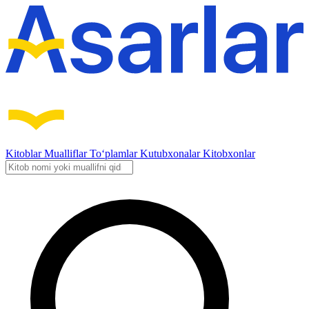
Kitoblar
Mualliflar
To‘plamlar
Kutubxonalar
Kitobxonlar