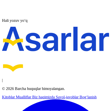
Hali yozuv yo‘q
|
© 2026 Barcha huquqlar himoyalangan.
Kitoblar
Mualliflar
Biz haqimizda
Savol-javoblar
Bog‘lanish