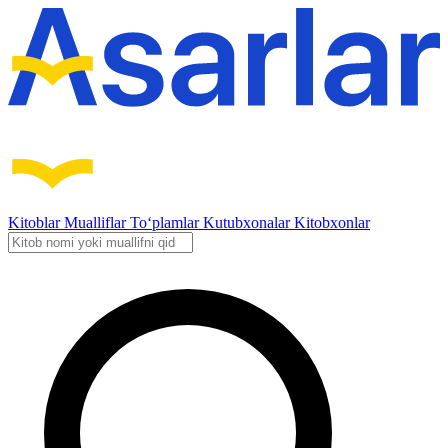
Kitoblar
Mualliflar
To‘plamlar
Kutubxonalar
Kitobxonlar