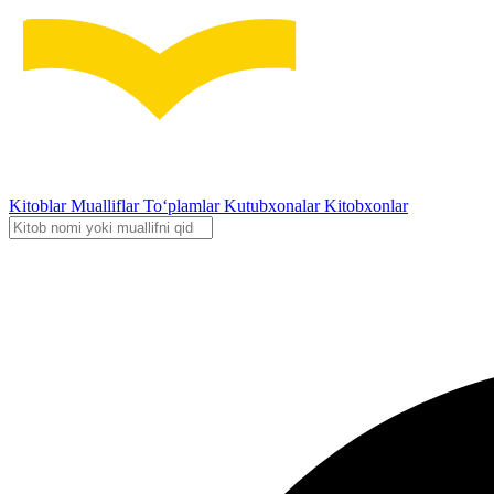
Kitoblar
Mualliflar
To‘plamlar
Kutubxonalar
Kitobxonlar