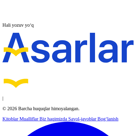
Hali yozuv yo‘q
|
© 2026 Barcha huquqlar himoyalangan.
Kitoblar
Mualliflar
Biz haqimizda
Savol-javoblar
Bog‘lanish