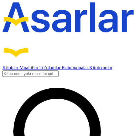
Kitoblar
Mualliflar
To‘plamlar
Kutubxonalar
Kitobxonlar