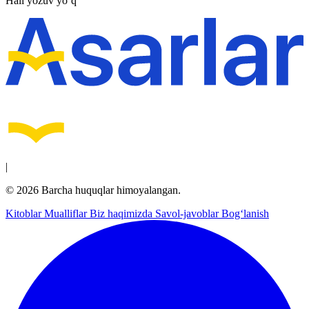
Hali yozuv yo‘q
|
© 2026 Barcha huquqlar himoyalangan.
Kitoblar
Mualliflar
Biz haqimizda
Savol-javoblar
Bog‘lanish