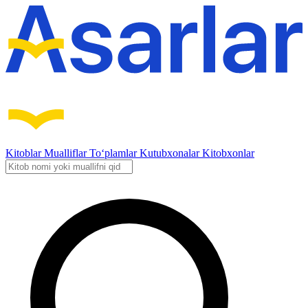
Kitoblar
Mualliflar
To‘plamlar
Kutubxonalar
Kitobxonlar