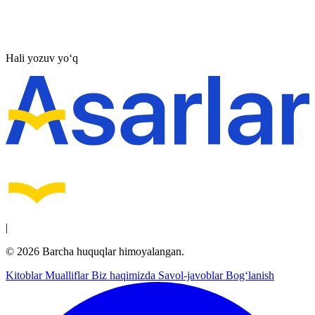
Hali yozuv yo‘q
|
© 2026 Barcha huquqlar himoyalangan.
Kitoblar
Mualliflar
Biz haqimizda
Savol-javoblar
Bog‘lanish