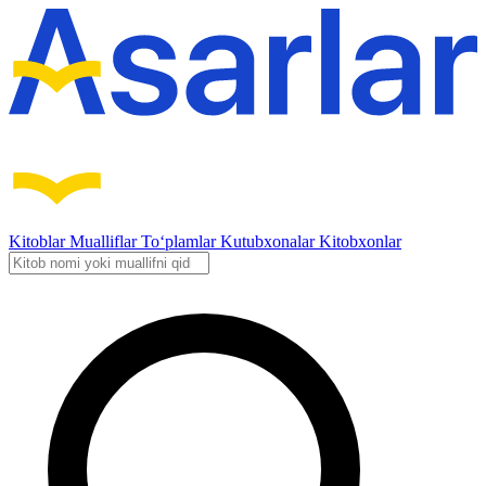
Kitoblar
Mualliflar
To‘plamlar
Kutubxonalar
Kitobxonlar