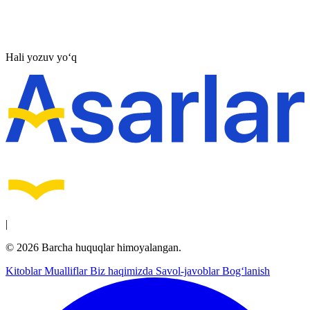
Hali yozuv yo‘q
|
© 2026 Barcha huquqlar himoyalangan.
Kitoblar
Mualliflar
Biz haqimizda
Savol-javoblar
Bog‘lanish