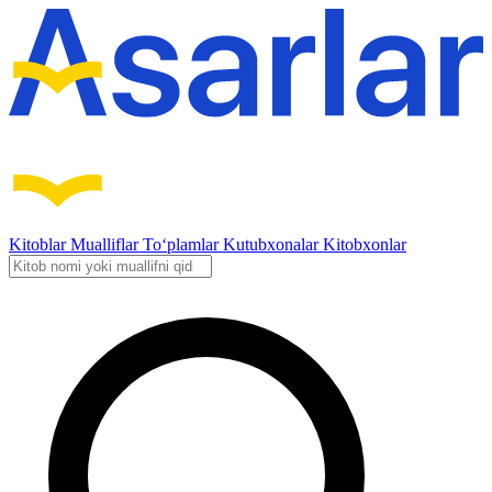
Kitoblar
Mualliflar
To‘plamlar
Kutubxonalar
Kitobxonlar