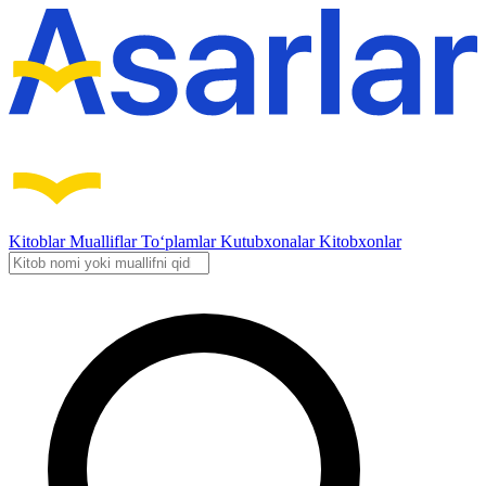
Kitoblar
Mualliflar
To‘plamlar
Kutubxonalar
Kitobxonlar