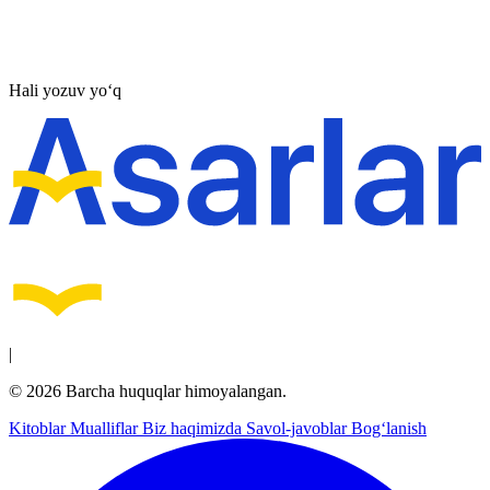
Hali yozuv yo‘q
|
© 2026 Barcha huquqlar himoyalangan.
Kitoblar
Mualliflar
Biz haqimizda
Savol-javoblar
Bog‘lanish