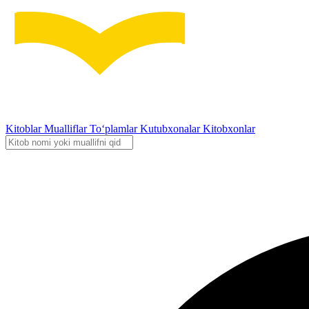
Kitoblar
Mualliflar
To‘plamlar
Kutubxonalar
Kitobxonlar