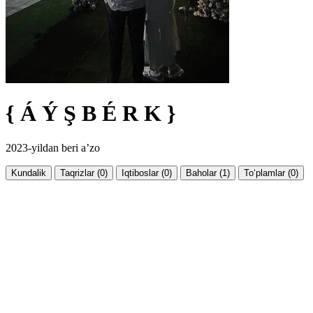
{ Á Ý Ş B É R K }
2023-yildan beri a’zo
Kundalik
Taqrizlar (0)
Iqtiboslar (0)
Baholar (1)
To‘plamlar (0)