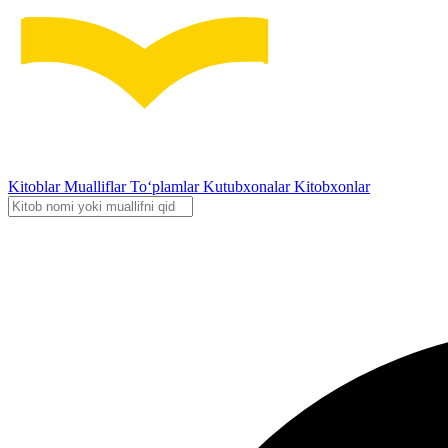
Kitoblar
Mualliflar
To‘plamlar
Kutubxonalar
Kitobxonlar