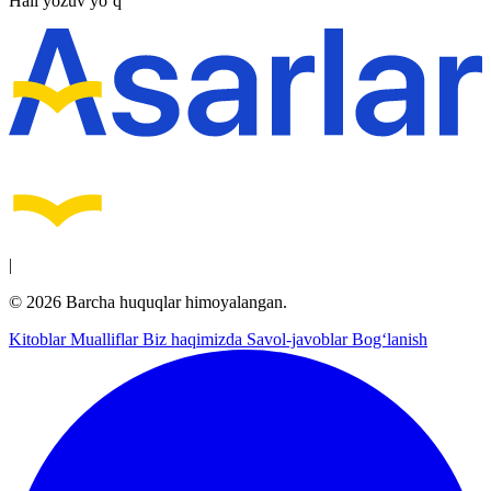
Hali yozuv yo‘q
|
© 2026 Barcha huquqlar himoyalangan.
Kitoblar
Mualliflar
Biz haqimizda
Savol-javoblar
Bog‘lanish