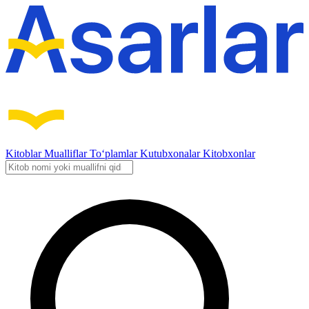
Kitoblar
Mualliflar
To‘plamlar
Kutubxonalar
Kitobxonlar