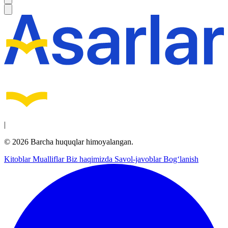
|
© 2026 Barcha huquqlar himoyalangan.
Kitoblar
Mualliflar
Biz haqimizda
Savol-javoblar
Bog‘lanish