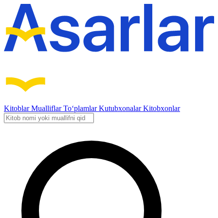
Kitoblar
Mualliflar
To‘plamlar
Kutubxonalar
Kitobxonlar