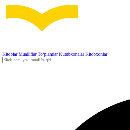
Kitoblar
Mualliflar
To‘plamlar
Kutubxonalar
Kitobxonlar