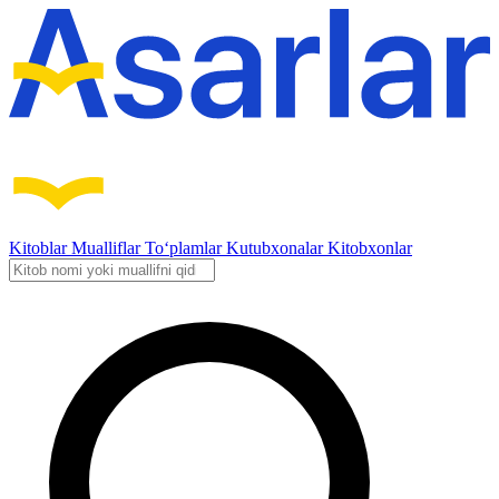
Kitoblar
Mualliflar
To‘plamlar
Kutubxonalar
Kitobxonlar