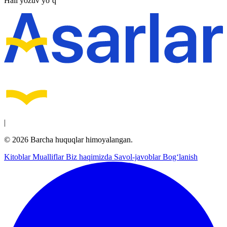
Hali yozuv yo‘q
|
© 2026 Barcha huquqlar himoyalangan.
Kitoblar
Mualliflar
Biz haqimizda
Savol-javoblar
Bog‘lanish