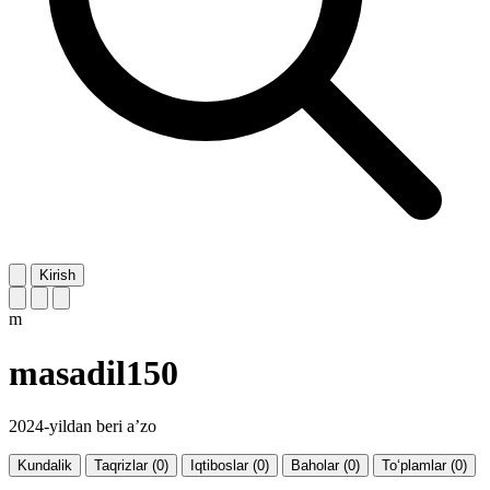
Kirish
m
masadil150
2024-yildan beri a’zo
Kundalik
Taqrizlar (0)
Iqtiboslar (0)
Baholar (0)
To‘plamlar (0)