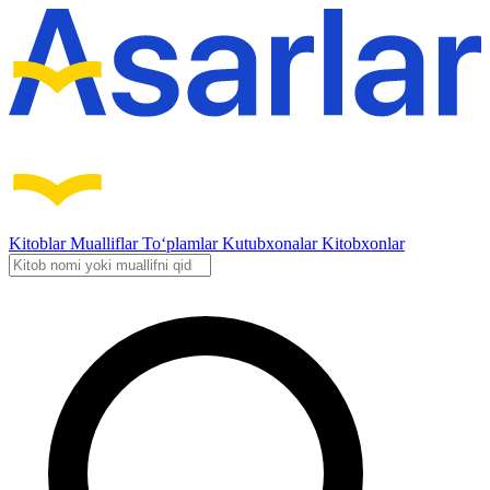
Kitoblar
Mualliflar
To‘plamlar
Kutubxonalar
Kitobxonlar