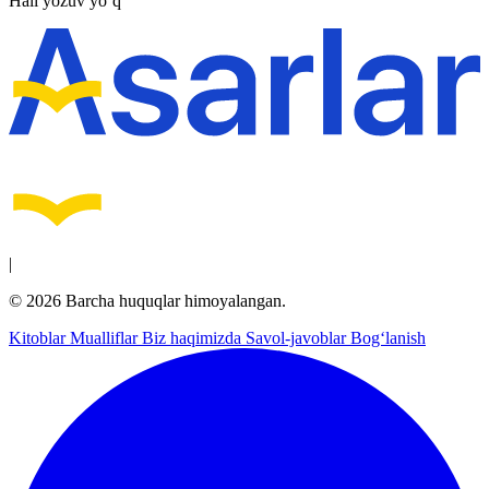
Hali yozuv yo‘q
|
© 2026 Barcha huquqlar himoyalangan.
Kitoblar
Mualliflar
Biz haqimizda
Savol-javoblar
Bog‘lanish