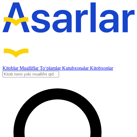
Kitoblar
Mualliflar
To‘plamlar
Kutubxonalar
Kitobxonlar