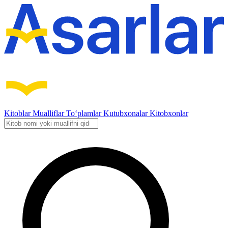
Kitoblar
Mualliflar
To‘plamlar
Kutubxonalar
Kitobxonlar