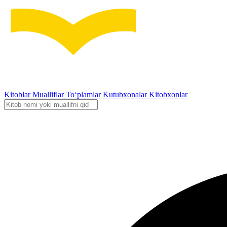
Kitoblar
Mualliflar
To‘plamlar
Kutubxonalar
Kitobxonlar