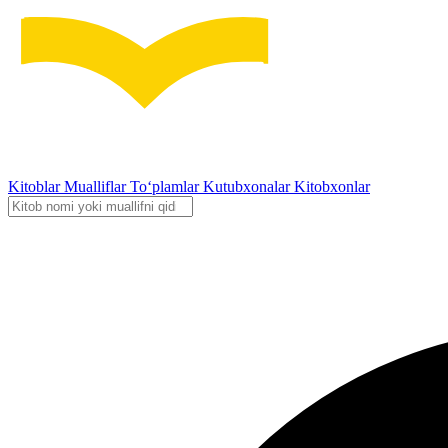
Kitoblar
Mualliflar
To‘plamlar
Kutubxonalar
Kitobxonlar