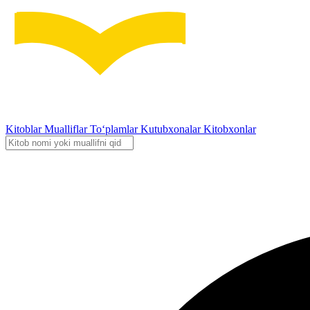
Kitoblar
Mualliflar
To‘plamlar
Kutubxonalar
Kitobxonlar