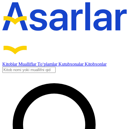
Kitoblar
Mualliflar
To‘plamlar
Kutubxonalar
Kitobxonlar