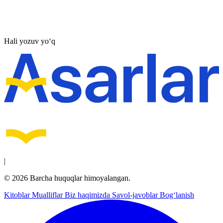
Hali yozuv yo‘q
|
© 2026 Barcha huquqlar himoyalangan.
Kitoblar
Mualliflar
Biz haqimizda
Savol-javoblar
Bog‘lanish