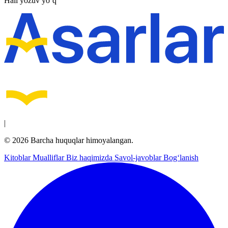
Hali yozuv yo‘q
|
© 2026 Barcha huquqlar himoyalangan.
Kitoblar
Mualliflar
Biz haqimizda
Savol-javoblar
Bog‘lanish