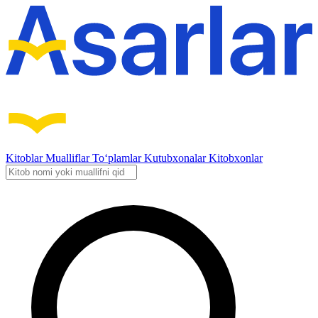
Kitoblar
Mualliflar
To‘plamlar
Kutubxonalar
Kitobxonlar