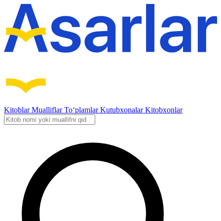
Kitoblar
Mualliflar
To‘plamlar
Kutubxonalar
Kitobxonlar