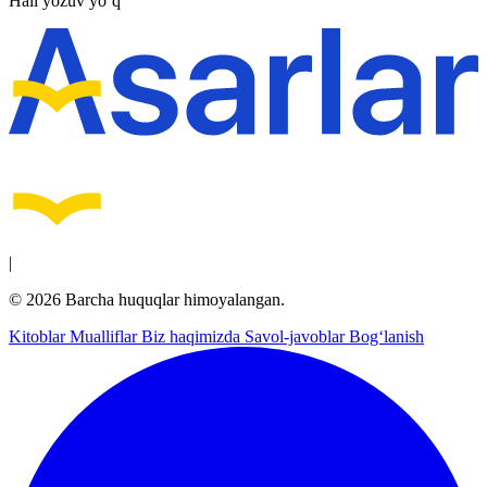
Hali yozuv yo‘q
|
© 2026 Barcha huquqlar himoyalangan.
Kitoblar
Mualliflar
Biz haqimizda
Savol-javoblar
Bog‘lanish