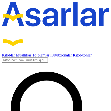
Kitoblar
Mualliflar
To‘plamlar
Kutubxonalar
Kitobxonlar