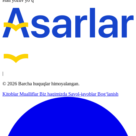
Hali yozuv yo‘q
|
© 2026 Barcha huquqlar himoyalangan.
Kitoblar
Mualliflar
Biz haqimizda
Savol-javoblar
Bog‘lanish