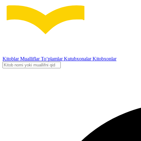
Kitoblar
Mualliflar
To‘plamlar
Kutubxonalar
Kitobxonlar